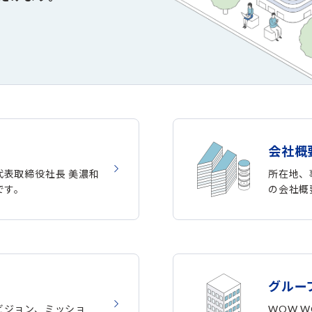
会社概
の代表取締役社長 美濃和
所在地、事
です。
の会社概
グルー
のビジョン、ミッショ
WOW W